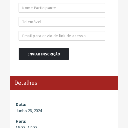
Nome
Participante
Telemóvel
Email
para
envio
de
link
de
acesso
Alternative:
Detalhes
Data:
Junho 26, 2024
Hora:
16:00 - 17:00