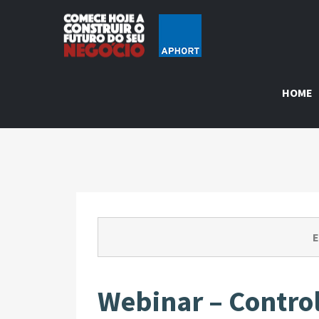
HOME
E
Webinar – Contro