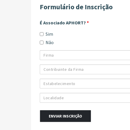
Formulário de Inscrição
É Associado APHORT?
*
Sim
Não
Firma
Contribuinte
da
Firma
Estabelecimento
Localidade
Alternative: