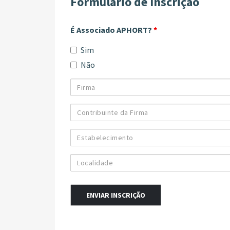
Formulário de Inscrição
É Associado APHORT?
*
Sim
Não
Firma
Contribuinte
da
Firma
Estabelecimento
Localidade
Alternative: