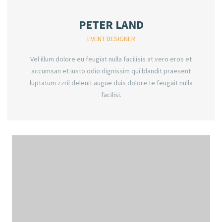
PETER LAND
EVENT DESIGNER
Vel illum dolore eu feugiat nulla facilisis at vero eros et
accumsan et iusto odio dignissim qui blandit praesent
luptatum zzril delenit augue duis dolore te feugait nulla
facilisi.