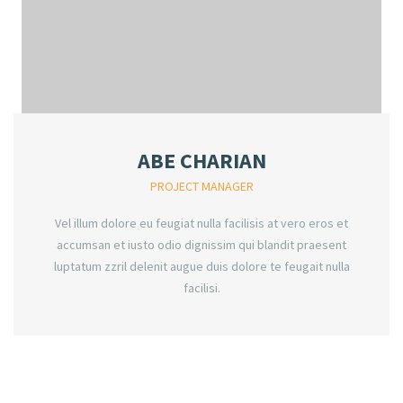
ABE CHARIAN
PROJECT MANAGER
Vel illum dolore eu feugiat nulla facilisis at vero eros et
accumsan et iusto odio dignissim qui blandit praesent
luptatum zzril delenit augue duis dolore te feugait nulla
facilisi.