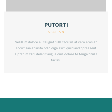
PUTORTI
SECRETARY
Vel illum dolore eu feugiat nulla facilisis at vero eros et
accumsan et iusto odio dignissim qui blandit praesent
luptatum zzril delenit augue duis dolore te feugait nulla
facilisi.